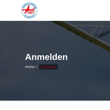
Skip
to
content
Anmelden
Home
Anmelden